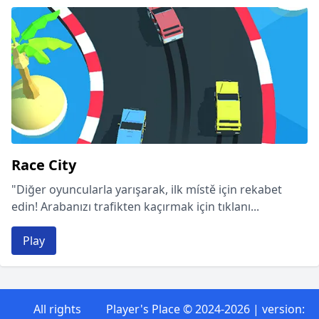
Race City
"Diğer oyuncularla yarışarak, ilk místě için rekabet
edin! Arabanızı trafikten kaçırmak için tıklanı...
Play
All rights
Player's Place
© 2024-2026 | version: