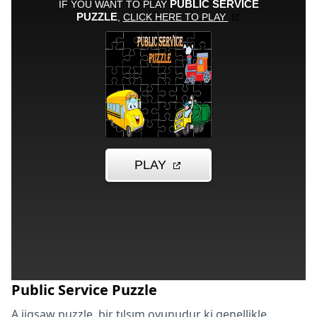
Public Service Puzzle
A jigsaw puzzle, bir tılsım oyunudur ki genellikle