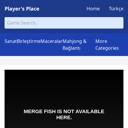
Player's Place
Home
Türkçe
Sanat
Birleştirme
Maceralar
Mahjong &
More
Bağlantı
Categories