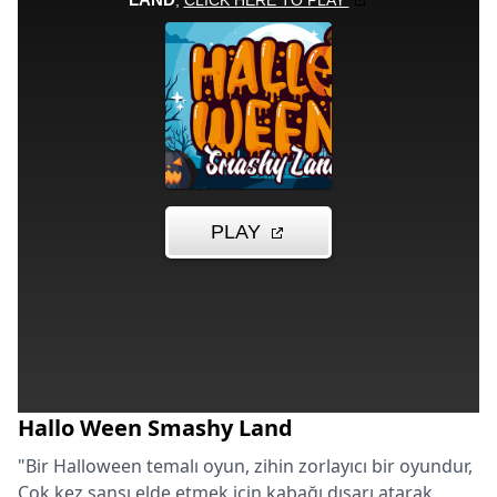
Hallo Ween Smashy Land
"Bir Halloween temalı oyun, zihin zorlayıcı bir oyundur,
Çok kez şansı elde etmek için kabağı dışarı atarak