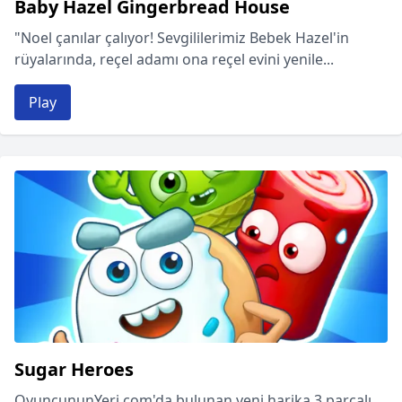
Baby Hazel Gingerbread House
"Noel çanılar çalıyor! Sevgililerimiz Bebek Hazel'in
rüyalarında, reçel adamı ona reçel evini yenile...
Play
Sugar Heroes
OyuncununYeri.com'da bulunan yeni harika 3 parçalı