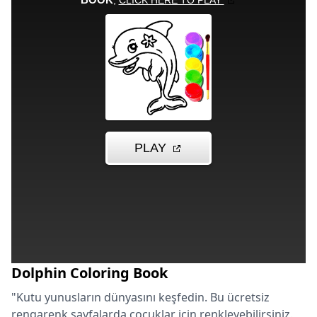
Dolphin Coloring Book
"Kutu yunusların dünyasını keşfedin. Bu ücretsiz
rengarenk sayfalarda çocuklar için renkleyebilirsiniz.