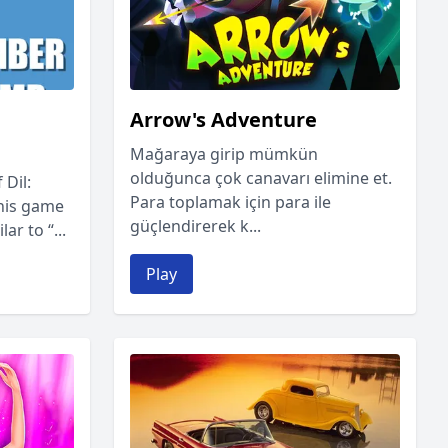
Arrow's Adventure
Mağaraya girip mümkün
olduğunca çok canavarı elimine et.
 Dil:
Para toplamak için para ile
this game
güçlendirerek k...
ar to “...
Play