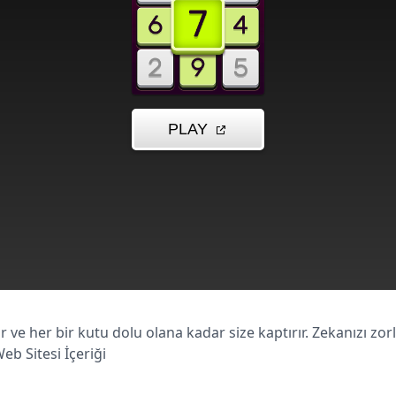
 ve her bir kutu dolu olana kadar size kaptırır. Zekanızı zor
eb Sitesi İçeriği