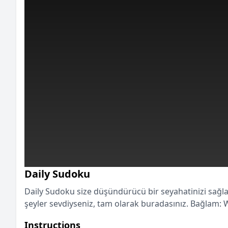
Daily Sudoku
Daily Sudoku size düşündürücü bir seyahatinizi sağlar
şeyler sevdiyseniz, tam olarak buradasınız. Bağlam: W
Instructions