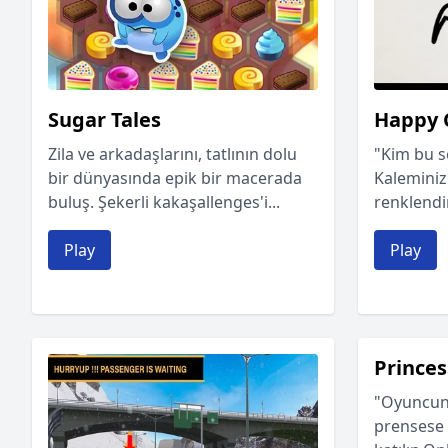
Sugar Tales
Happy 
Zila ve arkadaşlarını, tatlının dolu
"Kim bu s
bir dünyasında epik bir macerada
Kaleminizi
buluş. Şekerli kakaşallenges'i...
renklendi
Play
Play
Princes
"Oyuncunu
prensese 