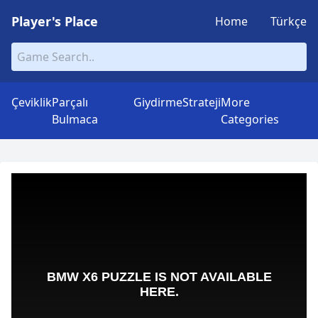
Player's Place
Home
Türkçe
Çeviklik
Parçalı
Giydirme
Strateji
More
Bulmaca
Categories