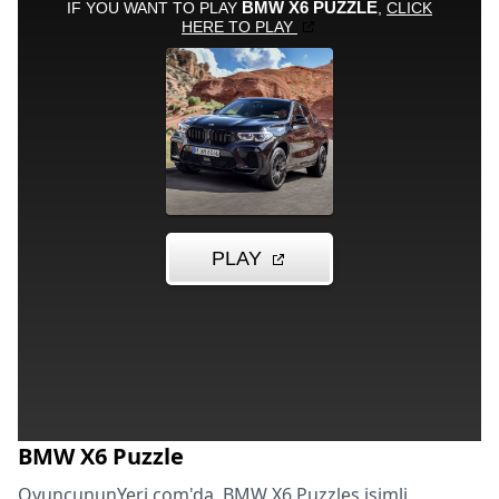
BMW X6 Puzzle
OyuncununYeri.com'da, BMW X6 Puzzles isimli