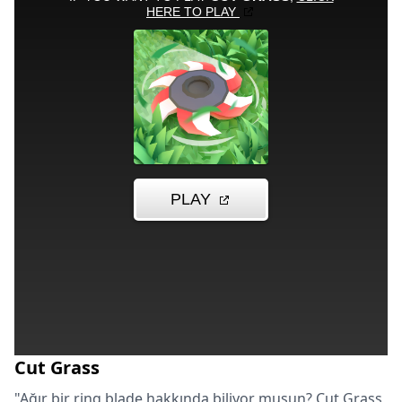
Cut Grass
"Ağır bir ring blade hakkında biliyor musun? Cut Grass,